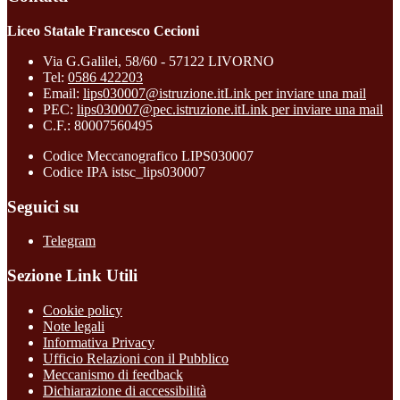
Liceo Statale Francesco Cecioni
Via G.Galilei, 58/60 - 57122 LIVORNO
Tel:
0586 422203
Email:
lips030007@istruzione.it
Link per inviare una mail
PEC:
lips030007@pec.istruzione.it
Link per inviare una mail
C.F.: 80007560495
Codice Meccanografico LIPS030007
Codice IPA istsc_lips030007
Seguici su
Telegram
Sezione Link Utili
Cookie policy
Note legali
Informativa Privacy
Ufficio Relazioni con il Pubblico
Meccanismo di feedback
Dichiarazione di accessibilità