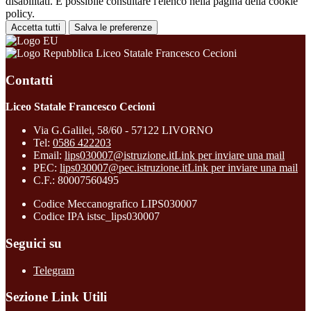
disabilitati. È possibile consultare l'elenco nella pagina della cookie
policy.
Accetta tutti
Salva le preferenze
Liceo Statale Francesco Cecioni
Contatti
Liceo Statale Francesco Cecioni
Via G.Galilei, 58/60 - 57122 LIVORNO
Tel:
0586 422203
Email:
lips030007@istruzione.it
Link per inviare una mail
PEC:
lips030007@pec.istruzione.it
Link per inviare una mail
C.F.: 80007560495
Codice Meccanografico LIPS030007
Codice IPA istsc_lips030007
Seguici su
Telegram
Sezione Link Utili