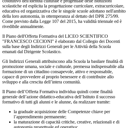
costitutivo dell'identità culturale e progettuale delle istituzioni
scolastiche ed esplicita la progettazione curricolare, extracurricolare,
educativa ed organizzativa che le singole scuole adottano nell'ambito
della loro autonomia, in ottemperanza al dettato del DPR 275/99.
Come previsto dalla Legge 107 del 2015, ha validità triennale ed è
rivedibile annualmente.
Il Piano dell'Offerta Formativa del LICEO SCIENTIFICO
"FRANCESCO CECIONI" è elaborato dal Collegio dei Docenti
sulla base degli Indirizzi Generali per le Attività della Scuola
emanati dal Dirigente Scolastico.
Gli Indirizzi Generali attribuiscono alla Scuola la basilare finalità di
promozione umana, sociale e culturale, premessa indispensabile alla
formazione di un cittadino consapevole, attivo e responsabile,
capace di provvedere al proprio benessere e di contribuire allo
sviluppo e alla crescita dell’intera comunità.
Il Piano dell’Offerta Formativa individua quindi come finalità
generale dell’azione didattico-educativa dell’Istituto il successo
formativo di tutti gli alunni e le alunne, da realizzare tramite:
la graduale acquisizione delle Competenze chiave per
l’apprendimento permanente;
la maturazione di capacità critiche, creative, relazionali e di
autonomia progettuale ed operativa;