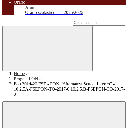
Orario
Alunni
Orario scolastico a.s. 2025/2026
Campo di ricerca per le pagine del sito
Home
>
Progetti PON
>
Pon 2014-20 FSE - PON “Alternanza Scuola Lavoro” -
10.2.5A-FSEPON-TO-2017-6 10.2.5.B-FSEPON-TO-2017-
3