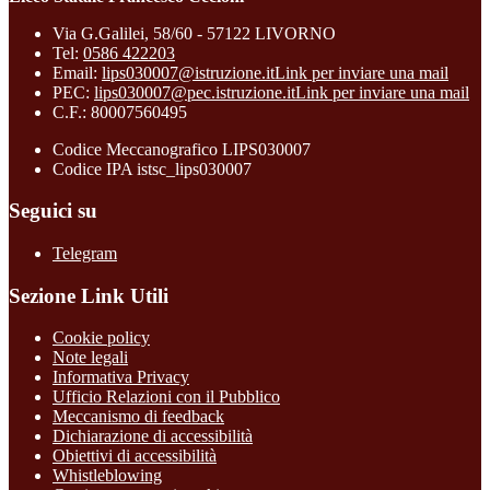
Via G.Galilei, 58/60 - 57122 LIVORNO
Tel:
0586 422203
Email:
lips030007@istruzione.it
Link per inviare una mail
PEC:
lips030007@pec.istruzione.it
Link per inviare una mail
C.F.: 80007560495
Codice Meccanografico LIPS030007
Codice IPA istsc_lips030007
Seguici su
Telegram
Sezione Link Utili
Cookie policy
Note legali
Informativa Privacy
Ufficio Relazioni con il Pubblico
Meccanismo di feedback
Dichiarazione di accessibilità
Obiettivi di accessibilità
Whistleblowing