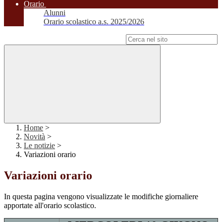
Orario
Alunni
Orario scolastico a.s. 2025/2026
Campo di ricerca per le pagine del sito
Home
>
Novità
>
Le notizie
>
Variazioni orario
Variazioni orario
In questa pagina vengono visualizzate le modifiche giornaliere
apportate all'orario scolastico.