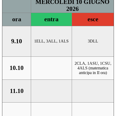
MERCOLEDI 10 GIUGNO
2026
ora
entra
esce
9.10
1ELL, 3ALL, 1ALS
3DLL
2CLA, 1ASU, 1CSU,
10.10
4ALS (matematica
anticipa in II ora)
11.10