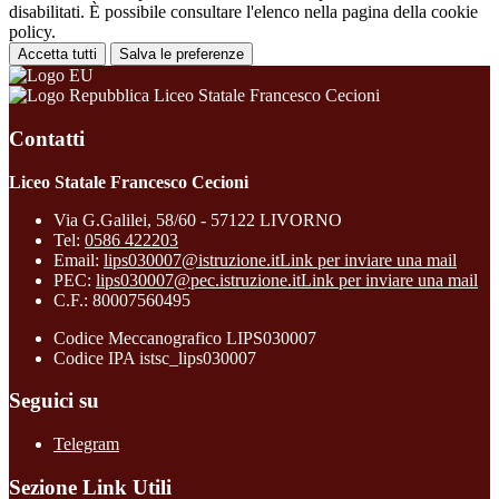
disabilitati. È possibile consultare l'elenco nella pagina della cookie
policy.
Accetta tutti
Salva le preferenze
Liceo Statale Francesco Cecioni
Contatti
Liceo Statale Francesco Cecioni
Via G.Galilei, 58/60 - 57122 LIVORNO
Tel:
0586 422203
Email:
lips030007@istruzione.it
Link per inviare una mail
PEC:
lips030007@pec.istruzione.it
Link per inviare una mail
C.F.: 80007560495
Codice Meccanografico LIPS030007
Codice IPA istsc_lips030007
Seguici su
Telegram
Sezione Link Utili