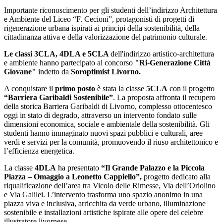
Importante riconoscimento per gli studenti dell’indirizzo Architettura
e Ambiente del Liceo “F. Cecioni”, protagonisti di progetti di
rigenerazione urbana ispirati ai principi della sostenibilità, della
cittadinanza attiva e della valorizzazione del patrimonio culturale.
Le classi 3CLA, 4DLA e 5CLA
dell'indirizzo artistico-architettura
e ambiente hanno partecipato al concorso
"Ri-Generazione Città
Giovane"
indetto da
Soroptimist Livorno.
A conquistare il
primo posto
è stata la classe
5CLA
con il progetto
“Barriera Garibaldi Sostenibile”
. La proposta affronta il recupero
della storica Barriera Garibaldi di Livorno, complesso ottocentesco
oggi in stato di degrado, attraverso un intervento fondato sulle
dimensioni economica, sociale e ambientale della sostenibilità. Gli
studenti hanno immaginato nuovi spazi pubblici e culturali, aree
verdi e servizi per la comunità, promuovendo il riuso architettonico e
l’efficienza energetica.
La classe
4DLA
ha presentato
“Il Grande Palazzo e la Piccola
Piazza – Omaggio a Leonetto Cappiello”,
progetto dedicato alla
riqualificazione dell’area tra Vicolo delle Rimesse, Via dell’Oriolino
e Via Galilei. L’intervento trasforma uno spazio anonimo in una
piazza viva e inclusiva, arricchita da verde urbano, illuminazione
sostenibile e installazioni artistiche ispirate alle opere del celebre
illustratore livornese.