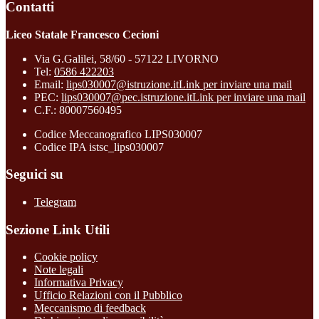
Contatti
Liceo Statale Francesco Cecioni
Via G.Galilei, 58/60 - 57122 LIVORNO
Tel:
0586 422203
Email:
lips030007@istruzione.it
Link per inviare una mail
PEC:
lips030007@pec.istruzione.it
Link per inviare una mail
C.F.: 80007560495
Codice Meccanografico LIPS030007
Codice IPA istsc_lips030007
Seguici su
Telegram
Sezione Link Utili
Cookie policy
Note legali
Informativa Privacy
Ufficio Relazioni con il Pubblico
Meccanismo di feedback