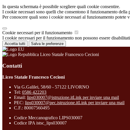
In questa schermata è possibile scegliere quali cookie consentire.
I cookie necessari sono quelli che consentono il funzionamento della pi
Per conoscere quali sono i cookie necessari al funzionamento potete v
Cookie necessari per il funzionamento
I cookie necessari per il funzionamento non possono essere disabilitati.
Accetta tutti
Salva le preferenze
Liceo Statale Francesco Cecioni
Contatti
Liceo Statale Francesco Cecioni
Via G.Galilei, 58/60 - 57122 LIVORNO
Tel:
0586 422203
Email:
lips030007@istruzione.it
Link per inviare una mail
PEC:
lips030007@pec.istruzione.it
Link per inviare una mail
C.F.: 80007560495
Codice Meccanografico LIPS030007
Codice IPA istsc_lips030007