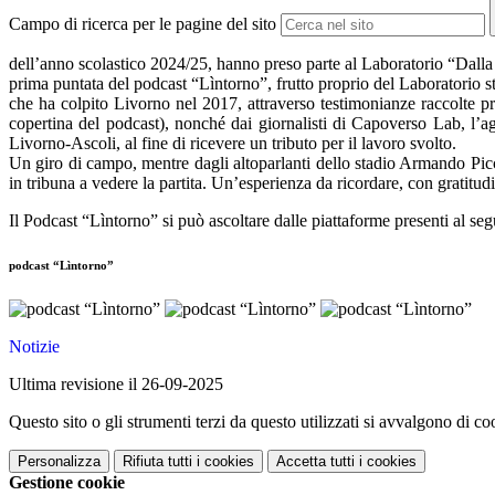
Campo di ricerca per le pagine del sito
dell’anno scolastico 2024/25, hanno preso parte al Laboratorio “Dalla n
prima puntata del podcast “Lìntorno”, frutto proprio del Laboratorio ste
che ha colpito Livorno nel 2017, attraverso testimonianze raccolte p
copertina del podcast), nonché dai giornalisti di Capoverso Lab, l’ag
Livorno-Ascoli, al fine di ricevere un tributo per il lavoro svolto.
Un giro di campo, mentre dagli altoparlanti dello stadio Armando Picch
in tribuna a vedere la partita. Un’esperienza da ricordare, con gratitu
Il Podcast “Lìntorno” si può ascoltare dalle piattaforme presenti al se
podcast “Lìntorno”
Notizie
Ultima revisione il 26-09-2025
Questo sito o gli strumenti terzi da questo utilizzati si avvalgono di coo
Personalizza
Rifiuta tutti
i cookies
Accetta tutti
i cookies
Gestione cookie