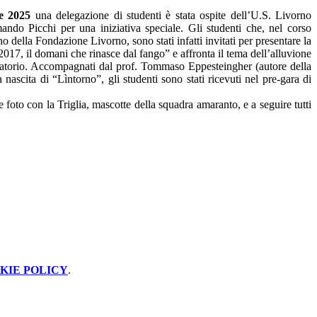
e 2025
una delegazione di studenti è stata ospite dell’U.S. Livorno
ando Picchi per una iniziativa speciale. Gli studenti che, nel corso
 della Fondazione Livorno, sono stati infatti invitati per presentare la
 2017, il domani che rinasce dal fango” e affronta il tema dell’alluvione
boratorio. Accompagnati dal prof. Tommaso Eppesteingher (autore della
ascita di “Lìntorno”, gli studenti sono stati ricevuti nel pre-gara di
foto con la Triglia, mascotte della squadra amaranto, e a seguire tutti
KIE POLICY
.