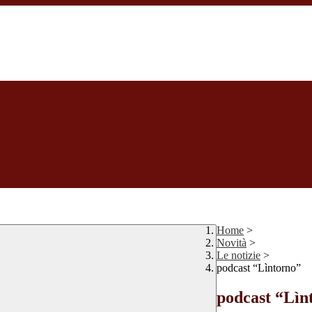
Home
>
Novità
>
Le notizie
>
podcast “Lìntorno”
podcast “Lìn