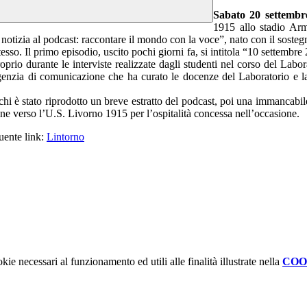
Sabato 20 settembr
1915 allo stadio Arm
otizia al podcast: raccontare il mondo con la voce”, nato con il sostegno
sso. Il primo episodio, uscito pochi giorni fa, si intitola “10 settembre
roprio durante le interviste realizzate dagli studenti nel corso del La
enzia di comunicazione che ha curato le docenze del Laboratorio e la n
i è stato riprodotto un breve estratto del podcast, poi una immancabile 
dine verso l’U.S. Livorno 1915 per l’ospitalità concessa nell’occasione.
guente link:
Lintorno
kie necessari al funzionamento ed utili alle finalità illustrate nella
COO