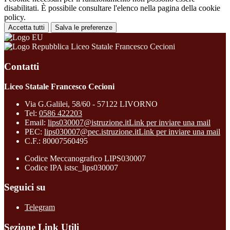
disabilitati. È possibile consultare l'elenco nella pagina della cookie
policy.
Accetta tutti
Salva le preferenze
Liceo Statale Francesco Cecioni
Contatti
Liceo Statale Francesco Cecioni
Via G.Galilei, 58/60 - 57122 LIVORNO
Tel:
0586 422203
Email:
lips030007@istruzione.it
Link per inviare una mail
PEC:
lips030007@pec.istruzione.it
Link per inviare una mail
C.F.: 80007560495
Codice Meccanografico LIPS030007
Codice IPA istsc_lips030007
Seguici su
Telegram
Sezione Link Utili