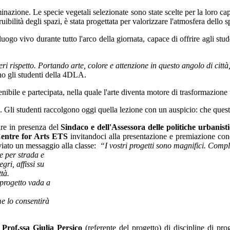
minazione. Le specie vegetali selezionate sono state scelte per la loro c
fruibilità degli spazi, è stata progettata per valorizzare l'atmosfera dello 
 luogo vivo durante tutto l'arco della giornata, capace di offrire agli stu
eri rispetto. Portando arte, colore e attenzione in questo angolo di c
no gli studenti della 4DLA.
tenibile e partecipata, nella quale l'arte diventa motore di trasformazion
. Gli studenti raccolgono oggi quella lezione con un auspicio: che ques
are in presenza del
Sindaco e dell'Assessora delle politiche urbanist
Centre for Arts ETS
invitandoci alla presentazione e premiazione con
viato un messaggio alla classe:
“I vostri progetti sono magnifici. Comp
e per strada e
gri, affissi su
ttà.
 progetto vada a
me lo consentirà
.
Prof.ssa Giulia Persico
(referente del progetto) di discipline di prog