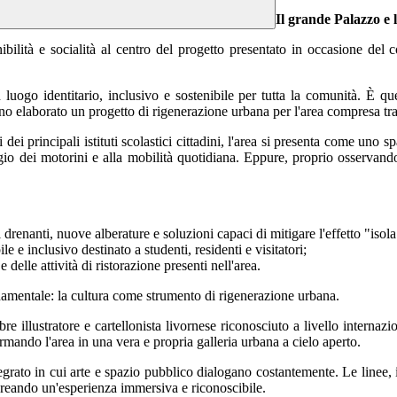
Il grande Palazzo e 
bilità e socialità al centro del progetto presentato in occasione del
go identitario, inclusivo e sostenibile per tutta la comunità. È ques
o elaborato un progetto di rigenerazione urbana per l'area compresa tra 
i principali istituti scolastici cittadini, l'area si presenta come uno 
ggio dei motorini e alla mobilità quotidiana. Eppure, proprio osservando
drenanti, nuove alberature e soluzioni capaci di mitigare l'effetto "isola
e e inclusivo destinato a studenti, residenti e visitatori;
delle attività di ristorazione presenti nell'area.
damentale: la cultura come strumento di rigenerazione urbana.
ebre illustratore e cartellonista livornese riconosciuto a livello inter
ormando l'area in una vera e propria galleria urbana a cielo aperto.
egrato in cui arte e spazio pubblico dialogano costantemente. Le linee, i
creando un'esperienza immersiva e riconoscibile.