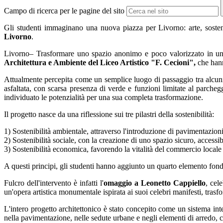
Campo di ricerca per le pagine del sito
Gli studenti immaginano una nuova piazza per Livorno: arte, sosteni
Livorno
.
Livorno– Trasformare uno spazio anonimo e poco valorizzato in un luo
Architettura e Ambiente del Liceo Artistico "F. Cecioni",
che hann
Attualmente percepita come un semplice luogo di passaggio tra alcuni de
asfaltata, con scarsa presenza di verde e funzioni limitate al parche
individuato le potenzialità per una sua completa trasformazione.
Il progetto nasce da una riflessione sui tre pilastri della sostenibilità:
1) Sostenibilità ambientale, attraverso l'introduzione di pavimentazioni 
2) Sostenibilità sociale, con la creazione di uno spazio sicuro, accessibil
3) Sostenibilità economica, favorendo la vitalità del commercio locale e 
A questi principi, gli studenti hanno aggiunto un quarto elemento fon
Fulcro dell'intervento è infatti l'
omaggio a Leonetto Cappiello
, cel
un'opera artistica monumentale ispirata ai suoi celebri manifesti, trasf
L'intero progetto architettonico è stato concepito come un sistema int
nella pavimentazione, nelle sedute urbane e negli elementi di arredo, 