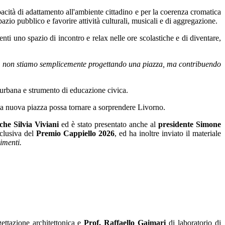
apacità di adattamento all'ambiente cittadino e per la coerenza cromatica
spazio pubblico e favorire attività culturali, musicali e di aggregazione.
denti uno spazio di incontro e relax nelle ore scolastiche e di diventare,
ittà, non stiamo semplicemente progettando una piazza, ma contribuendo
e urbana e strumento di educazione civica.
ta nuova piazza possa tornare a sorprendere Livorno.
iche Silvia Viviani
ed è stato presentato anche al
presidente Simone
clusiva del
Premio Cappiello 2026
, ed ha inoltre inviato il materiale
limenti.
ettazione architettonica e
Prof.
Raffaello Gaimari
di laboratorio di