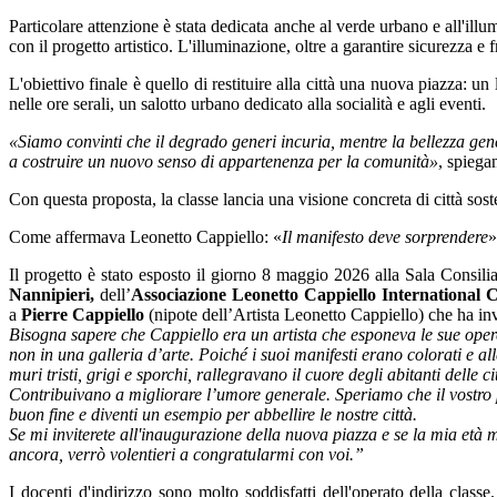
Particolare attenzione è stata dedicata anche al verde urbano e all'illu
con il progetto artistico. L'illuminazione, oltre a garantire sicurezza e 
L'obiettivo finale è quello di restituire alla città una nuova piazza: un
nelle ore serali, un salotto urbano dedicato alla socialità e agli eventi.
«Siamo convinti che il degrado generi incuria, mentre la bellezza gen
a costruire un nuovo senso di appartenenza per la comunità»
, spiega
Con questa proposta, la classe lancia una visione concreta di città sos
Come affermava Leonetto Cappiello: «
Il manifesto deve sorprendere
»
Il progetto è stato esposto il giorno 8 maggio 2026 alla Sala Consili
Nannipieri,
dell’
Associazione Leonetto Cappiello International 
a
Pierre Cappiello
(nipote dell’Artista Leonetto Cappiello) che ha in
Bisogna sapere che Cappiello era un artista che esponeva le sue oper
non in una galleria d’arte. Poiché i suoi manifesti erano colorati e alle
muri tristi, grigi e sporchi, rallegravano il cuore degli abitanti delle ci
Contribuivano a migliorare l’umore generale. Speriamo che il vostro
buon fine e diventi un esempio per abbellire le nostre città.
Se mi inviterete all'inaugurazione della nuova piazza e se la mia età 
ancora, verrò volentieri a congratularmi con voi.”
I docenti d'indirizzo sono molto soddisfatti dell'operato della classe