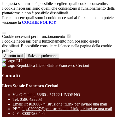
In questa schermata è possibile scegliere quali cookie consentire.
I cookie necessari sono quelli che consentono il funzionamento della
piattaforma e non è possibile disabilitarli.
Per conoscere quali sono i cookie necessari al funzionamento potete
visionare la
COOKIE POLICY
.
Cookie necessari per il funzionamento
I cookie necessari per il funzionamento non possono essere
disabilitati. È possibile consultare l'elenco nella pagina della cookie
policy.
Accetta tutti
Salva le preferenze
Liceo Statale Francesco Cecioni
Contatti
Liceo Statale Francesco Cecioni
Via G.Galilei, 58/60 - 57122 LIVORNO
Tel:
0586 422203
Email:
lips030007@istruzione.it
Link per inviare una mail
PEC:
lips030007@pec.istruzione.it
Link per inviare una mail
C.F.: 80007560495