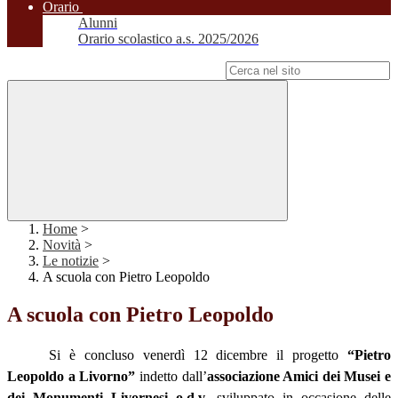
Orario
Alunni
Orario scolastico a.s. 2025/2026
Campo di ricerca per le pagine del sito
Home
>
Novità
>
Le notizie
>
A scuola con Pietro Leopoldo
A scuola con Pietro Leopoldo
Si è concluso venerdì 12 dicembre il progetto
“Pietro
Leopoldo a Livorno”
indetto dall’
associazione Amici dei Musei e
dei Monumenti Livornesi o.d.v.
sviluppato in occasione delle