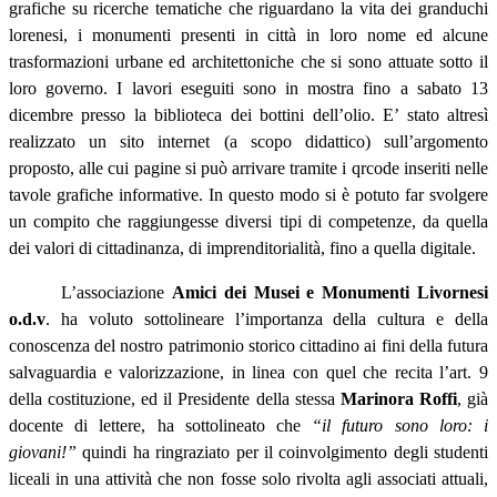
grafiche su ricerche tematiche che riguardano la vita dei granduchi
lorenesi, i monumenti presenti in città in loro nome ed alcune
trasformazioni urbane ed architettoniche che si sono attuate sotto il
loro governo. I lavori eseguiti sono in mostra fino a sabato 13
dicembre presso la biblioteca dei bottini dell’olio. E’ stato altresì
realizzato un sito internet (a scopo didattico) sull’argomento
proposto, alle cui pagine si può arrivare tramite i qrcode inseriti nelle
tavole grafiche informative. In questo modo si è potuto far svolgere
un compito che raggiungesse diversi tipi di competenze, da quella
dei valori di cittadinanza, di imprenditorialità, fino a quella digitale.
L’associazione
Amici dei Musei e Monumenti Livornesi
o.d.v
. ha voluto sottolineare l’importanza della cultura e della
conoscenza del nostro patrimonio storico cittadino ai fini della futura
salvaguardia e valorizzazione, in linea con quel che recita l’art. 9
della costituzione, ed il Presidente della stessa
Marinora Roffi
, già
docente di lettere, ha sottolineato che
“il futuro sono loro: i
giovani!”
quindi ha ringraziato per il coinvolgimento degli studenti
liceali in una attività che non fosse solo rivolta agli associati attuali,