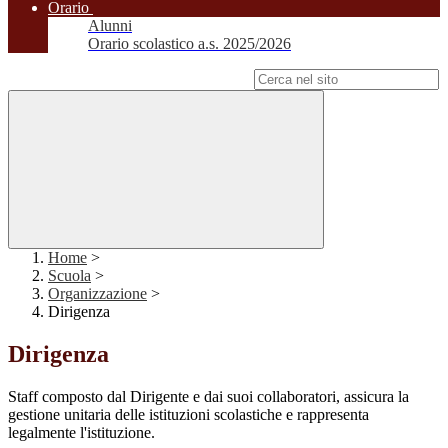
Orario
Alunni
Orario scolastico a.s. 2025/2026
Campo di ricerca per le pagine del sito
Home
>
Scuola
>
Organizzazione
>
Dirigenza
Dirigenza
Staff composto dal Dirigente e dai suoi collaboratori, assicura la
gestione unitaria delle istituzioni scolastiche e rappresenta
legalmente l'istituzione.