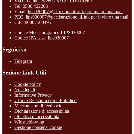
Via G.Galilei, 58/60 - 57122 LIVORNO
Tel:
0586 422203
Email:
lips030007@istruzione.it
Link per inviare una mail
PEC:
lips030007@pec.istruzione.it
Link per inviare una mail
C.F.: 80007560495
Codice Meccanografico LIPS030007
Codice IPA istsc_lips030007
Seguici su
Telegram
Sezione Link Utili
Cookie policy
Note legali
Informativa Privacy
Ufficio Relazioni con il Pubblico
Meccanismo di feedback
Dichiarazione di accessibilità
Obiettivi di accessibilità
Whistleblowing
Gestione consensi cookie