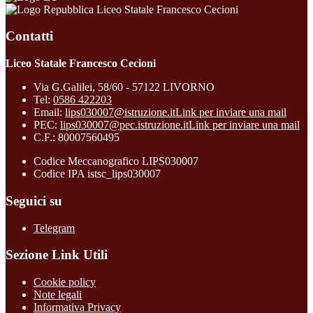
Liceo Statale Francesco Cecioni
Contatti
Liceo Statale Francesco Cecioni
Via G.Galilei, 58/60 - 57122 LIVORNO
Tel:
0586 422203
Email:
lips030007@istruzione.it
Link per inviare una mail
PEC:
lips030007@pec.istruzione.it
Link per inviare una mail
C.F.: 80007560495
Codice Meccanografico LIPS030007
Codice IPA istsc_lips030007
Seguici su
Telegram
Sezione Link Utili
Cookie policy
Note legali
Informativa Privacy