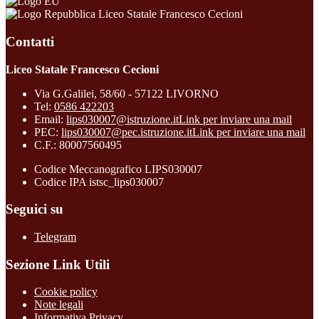
Liceo Statale Francesco Cecioni
Contatti
Liceo Statale Francesco Cecioni
Via G.Galilei, 58/60 - 57122 LIVORNO
Tel:
0586 422203
Email:
lips030007@istruzione.it
Link per inviare una mail
PEC:
lips030007@pec.istruzione.it
Link per inviare una mail
C.F.: 80007560495
Codice Meccanografico LIPS030007
Codice IPA istsc_lips030007
Seguici su
Telegram
Sezione Link Utili
Cookie policy
Note legali
Informativa Privacy