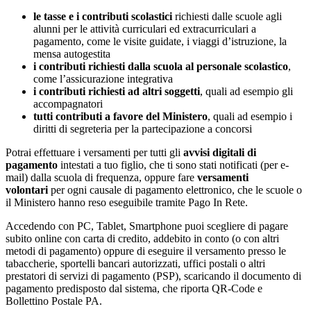
le tasse e i contributi scolastici
richiesti dalle scuole agli
alunni per le attività curriculari ed extracurriculari a
pagamento, come le visite guidate, i viaggi d’istruzione, la
mensa autogestita
i contributi richiesti dalla scuola al personale scolastico
,
come l’assicurazione integrativa
i contributi richiesti ad altri soggetti
, quali ad esempio gli
accompagnatori
tutti contributi a favore del Ministero
, quali ad esempio i
diritti di segreteria per la partecipazione a concorsi
Potrai effettuare i versamenti per tutti gli
avvisi digitali di
pagamento
intestati a tuo figlio, che ti sono stati notificati (per e-
mail) dalla scuola di frequenza, oppure fare
versamenti
volontari
per ogni causale di pagamento elettronico, che le scuole o
il Ministero hanno reso eseguibile tramite Pago In Rete.
Accedendo con PC, Tablet, Smartphone puoi scegliere di pagare
subito online con carta di credito, addebito in conto (o con altri
metodi di pagamento) oppure di eseguire il versamento presso le
tabaccherie, sportelli bancari autorizzati, uffici postali o altri
prestatori di servizi di pagamento (PSP), scaricando il documento di
pagamento predisposto dal sistema, che riporta QR-Code e
Bollettino Postale PA.